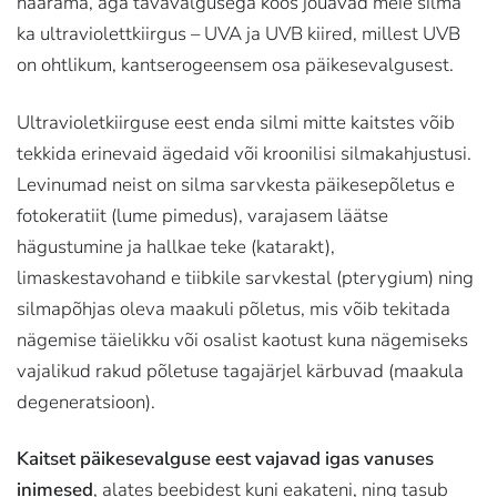
haarama, aga tavavalgusega koos jõuavad meie silma
ka ultraviolettkiirgus – UVA ja UVB kiired, millest UVB
on ohtlikum, kantserogeensem osa päikesevalgusest.
Ultravioletkiirguse eest enda silmi mitte kaitstes võib
tekkida erinevaid ägedaid või kroonilisi silmakahjustusi.
Levinumad neist on silma sarvkesta päikesepõletus e
fotokeratiit (lume pimedus), varajasem läätse
hägustumine ja hallkae teke (katarakt),
limaskestavohand e tiibkile sarvkestal (pterygium) ning
silmapõhjas oleva maakuli põletus, mis võib tekitada
nägemise täielikku või osalist kaotust kuna nägemiseks
vajalikud rakud põletuse tagajärjel kärbuvad (maakula
degeneratsioon).
Kaitset päikesevalguse eest vajavad igas vanuses
inimesed
, alates beebidest kuni eakateni, ning tasub