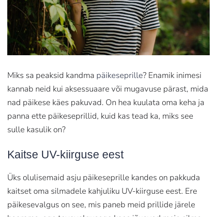
Miks sa peaksid kandma
päikeseprille
? Enamik inimesi
kannab neid kui aksessuaare või mugavuse pärast, mida
nad päikese käes pakuvad. On hea kuulata oma keha ja
panna ette päikeseprillid, kuid kas tead ka, miks see
sulle kasulik on?
Kaitse UV-kiirguse eest
Üks olulisemaid asju päikeseprille kandes on pakkuda
kaitset oma silmadele kahjuliku UV-kiirguse eest. Ere
päikesevalgus on see, mis paneb meid prillide järele