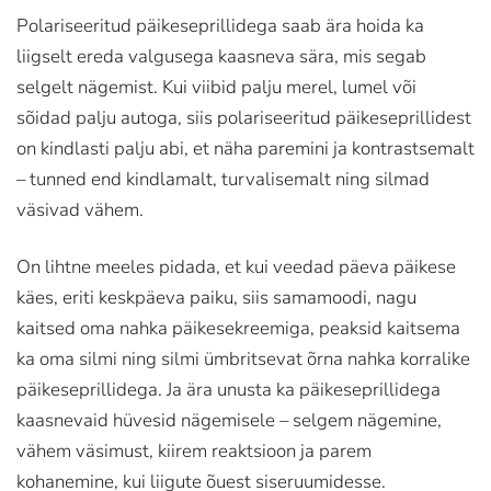
Polariseeritud päikeseprillidega saab ära hoida ka
liigselt ereda valgusega kaasneva sära, mis segab
selgelt nägemist. Kui viibid palju merel, lumel või
sõidad palju autoga, siis polariseeritud päikeseprillidest
on kindlasti palju abi, et näha paremini ja kontrastsemalt
– tunned end kindlamalt, turvalisemalt ning silmad
väsivad vähem.
On lihtne meeles pidada, et kui veedad päeva päikese
käes, eriti keskpäeva paiku, siis samamoodi, nagu
kaitsed oma nahka päikesekreemiga, peaksid kaitsema
ka oma silmi ning silmi ümbritsevat õrna nahka korralike
päikeseprillidega. Ja ära unusta ka päikeseprillidega
kaasnevaid hüvesid nägemisele – selgem nägemine,
vähem väsimust, kiirem reaktsioon ja parem
kohanemine, kui liigute õuest siseruumidesse.