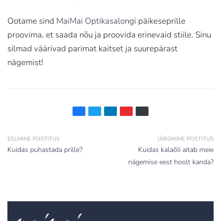
Ootame sind
MaiMai Optikasalongi
päikeseprille
proovima, et saada nõu ja proovida erinevaid stiile. Sinu
silmad väärivad parimat kaitset ja suurepärast
nägemist!
EELMINE POSTITUS
JÄRGMINE POSTITUS
Kuidas puhastada prille?
Kuidas kalaõli aitab meie
nägemise eest hoolt kanda?