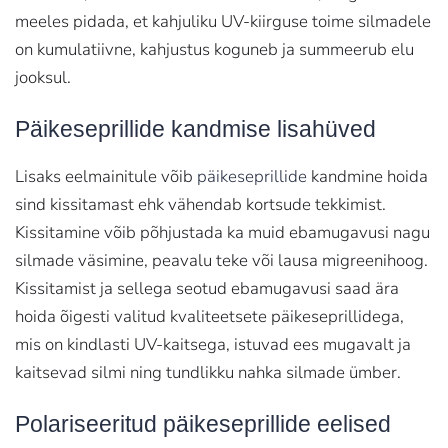
meeles pidada, et kahjuliku UV-kiirguse toime silmadele
on kumulatiivne, kahjustus koguneb ja summeerub elu
jooksul.
Päikeseprillide kandmise lisahüved
Lisaks eelmainitule võib
päikeseprillide
kandmine hoida
sind kissitamast ehk vähendab kortsude tekkimist.
Kissitamine võib põhjustada ka muid ebamugavusi nagu
silmade väsimine, peavalu teke või lausa migreenihoog.
Kissitamist ja sellega seotud ebamugavusi saad ära
hoida õigesti valitud kvaliteetsete päikeseprillidega,
mis on kindlasti UV-kaitsega, istuvad ees mugavalt ja
kaitsevad silmi ning tundlikku nahka silmade ümber.
Polariseeritud päikeseprillide eelised