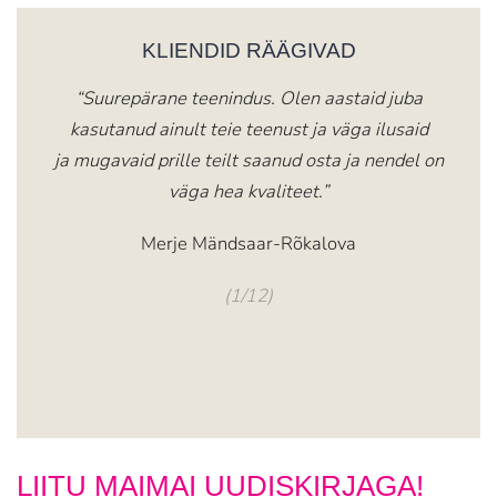
KLIENDID RÄÄGIVAD
“Suurepärane teenindus. Olen aastaid juba
“M
kasutanud ainult teie teenust ja väga ilusaid
tag
ja mugavaid prille teilt saanud osta ja nendel on
uusi
väga hea kvaliteet.”
Merje Mändsaar-Rõkalova
(1/12)
LIITU MAIMAI UUDISKIRJAGA!